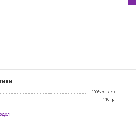
тики
100% хлопок
110 гр.
аздел