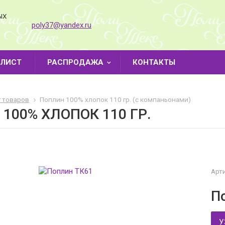
ЫХ
poly37@yandex.ru
-ЛИСТ
РАСПРОДАЖА
КОНТАКТЫ
г товаров
Поплин 100% хлопок 110 гр. (с компаньонами)
100% ХЛОПОК 110 ГР.
Арти
П
У