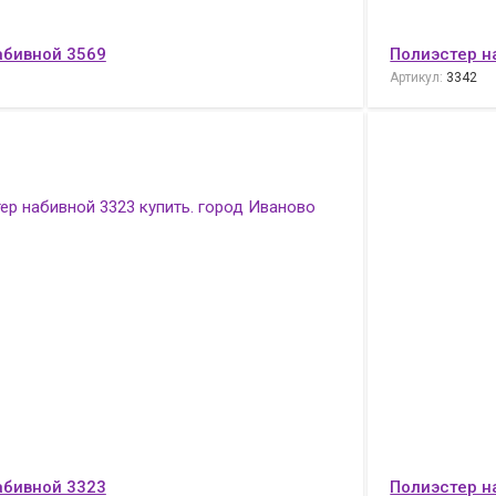
абивной 3569
Полиэстер н
Артикул:
3342
абивной 3323
Полиэстер н