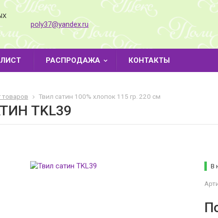
ЫХ
poly37@yandex.ru
-ЛИСТ
РАСПРОДАЖА
КОНТАКТЫ
г товаров
Твил сатин 100% хлопок 115 гр. 220 см
ТИН TKL39
В 
Арти
П