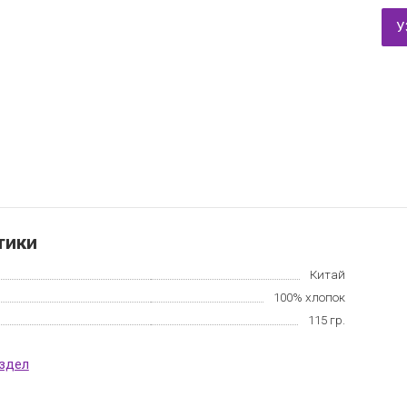
У
тики
Китай
100% хлопок
115 гр.
аздел