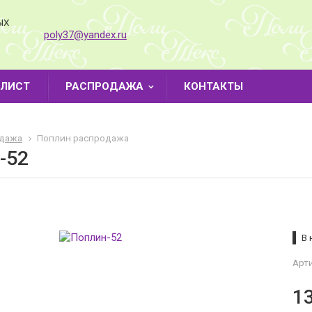
ЫХ
poly37@yandex.ru
-ЛИСТ
РАСПРОДАЖА
КОНТАКТЫ
дажа
Поплин распродажа
-52
В 
Арти
1