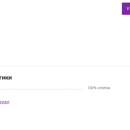
У
тики
100% хлопок
аздел