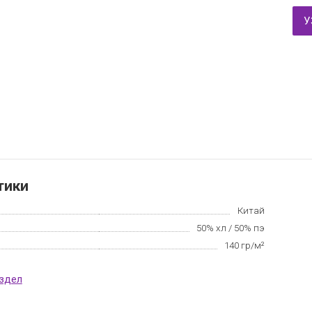
У
тики
Китай
50% хл / 50% пэ
140 гр/м²
аздел