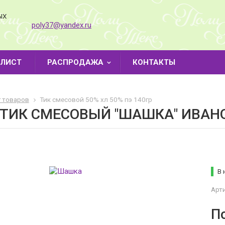
ЫХ
poly37@yandex.ru
-ЛИСТ
РАСПРОДАЖА
КОНТАКТЫ
г товаров
Тик смесовой 50% хл 50% пэ 140гр
 ТИК СМЕСОВЫЙ "ШАШКА" ИВАН
В 
Арти
П