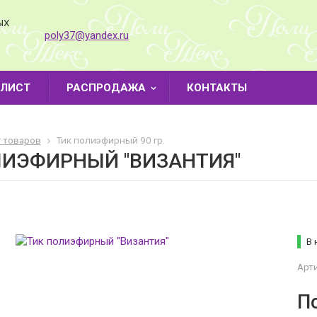
ЫХ
poly37@yandex.ru
-ЛИСТ
РАСПРОДАЖА
КОНТАКТЫ
г товаров
Тик полиэфирный 90 гр.
ЛИЭФИРНЫЙ "ВИЗАНТИЯ"
В 
Арти
П