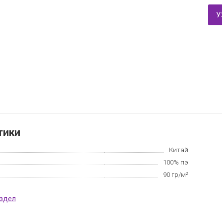
У
тики
Китай
100% пэ
90 гр/м²
аздел