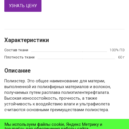
УЗНАТЬ ЦЕНУ
Характеристики
Состав ткани
100% ПЭ
Плотность ткани
60 г
Описание
Полиэстер. Это общее наименование для материи,
выполненной из полиэфирных материалов и волокон,
получаемых путем расплава полиэтилентерефталата.
Высокая износостойкость, прочность, а также
устойчивость к воздействию влаги и ультрафиолета
считаются основными преимуществами полиэстера.
Мы используем файлы cookie, Яндекс Метрику и
Назад в раздел
top.mail.ru для обеспечения работы сайта,