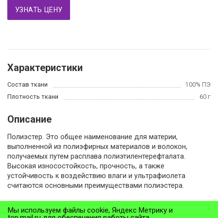
УЗНАТЬ ЦЕНУ
Характеристики
Состав ткани
100% ПЭ
Плотность ткани
60 г
Описание
Полиэстер. Это общее наименование для материи,
выполненной из полиэфирных материалов и волокон,
получаемых путем расплава полиэтилентерефталата.
Высокая износостойкость, прочность, а также
устойчивость к воздействию влаги и ультрафиолета
считаются основными преимуществами полиэстера.
Мы используем файлы cookie, Яндекс Метрику и
Назад в раздел
top.mail.ru для обеспечения работы сайта,