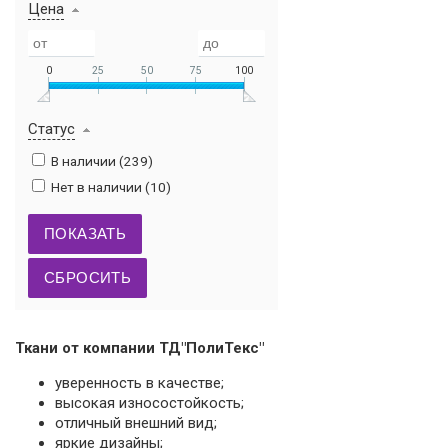
Цена
0
25
50
75
100
Статус
В наличии (
239
)
Нет в наличии (
10
)
Ткани от компании ТД"ПолиТекс"
уверенность в качестве;
высокая износостойкость;
отличный внешний вид;
яркие дизайны;