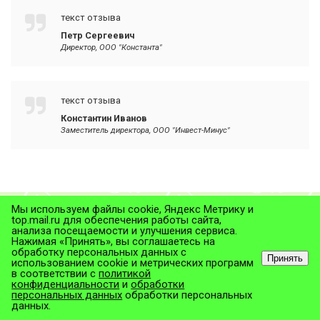
текст отзыва
Петр Сергеевич
Директор, ООО "Константа"
текст отзыва
Константин Иванов
Заместитель директора, ООО "Инвест-Минус"
Мы используем файлы cookie, Яндекс Метрику и
top.mail.ru для обеспечения работы сайта,
анализа посещаемости и улучшения сервиса.
Нажимая «Принять», вы соглашаетесь на
обработку персональных данных с
Принять
использованием cookie и метрических программ
в соответствии с
политикой
© ТД "ПолиТекс", 2026
конфиденциальности
и
обработки
Все права защищены.
персональных данных
обработки персональных
данных.